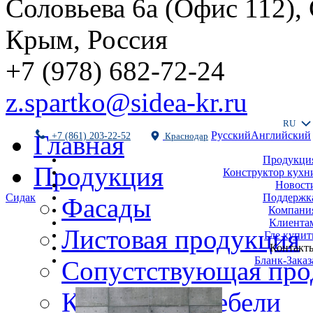
Соловьева 6а (Офис 112),
Крым, Россия
+7 (978) 682-72-24
z.spartko@sidea-kr.ru
RU
Русский
Английский
Главная
+7 (861) 203-22-52
Краснодар
Продукци
Продукция
Конструктор кухн
Новост
Поддержк
Сидак
Фасады
Компани
Клиента
Листовая продукция
Где купит
Контакт
Бланк-Заказ
Сопустствующая про
Комплекты мебели