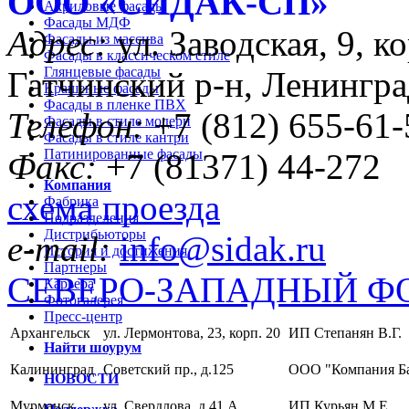
ООО «CИДАК-СП»
Акриловые фасады
Фасады МДФ
Адрес:
ул. Заводская, 9, ко
Фасады из массива
Фасады в классическом стиле
Глянцевые фасады
Гатчинский р-н, Ленингра
Крашеные фасады
Фасады в пленке ПВХ
Телефон:
+7 (812) 655-61-
Фасады в стиле модерн
Фасады в стиле кантри
Патинированные фасады
Факс:
+7 (81371) 44-272
Компания
схема проезда
Фабрика
Подразделения
Дистрибьюторы
e-mail:
info@sidak.ru
История и достижения
Партнеры
СЕВЕРО-ЗАПАДНЫЙ Ф
Карьера
Фотогалерея
Пресс-центр
Архангельск
ул. Лермонтова, 23, корп. 20
ИП Степанян В.Г.
Найти шоурум
Калининград
Советский пр., д.125
ООО "Компания Б
НОВОСТИ
Мурманск
ул. Свердлова, д.41 А
ИП Курьян М.Е.