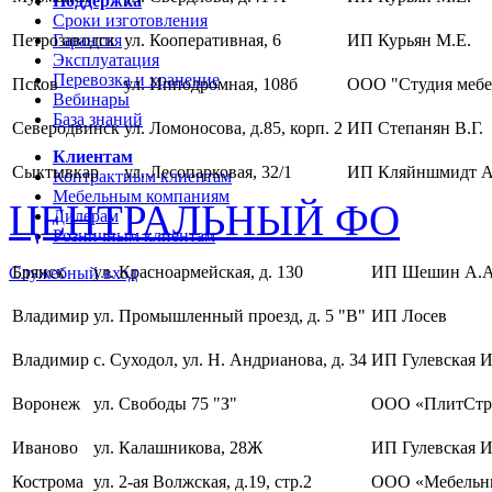
Поддержка
Сроки изготовления
Петрозаводск
Гарантия
ул. Кооперативная, 6
ИП Курьян М.Е.
Эксплуатация
Перевозка и хранение
Псков
ул. Ипподромная, 108б
ООО "Студия мебе
Вебинары
База знаний
Северодвинск
ул. Ломоносова, д.85, корп. 2
ИП Степанян В.Г.
Клиентам
Сыктывкар
ул. Лесопарковая, 32/1
ИП Кляйншмидт А
Контрактным клиентам
Мебельным компаниям
ЦЕНТРАЛЬНЫЙ ФО
Дилерам
Розничным клиентам
Брянск
ул. Красноармейская, д. 130
ИП Шешин А.А
Служебный вход
Владимир
ул. Промышленный проезд, д. 5 "В"
ИП Лосев
Владимир
с. Суходол, ул. Н. Андрианова, д. 34
ИП Гулевская И
Воронеж
ул. Свободы 75 "З"
ООО «ПлитСтр
Иваново
ул. Калашникова, 28Ж
ИП Гулевская И
Кострома
ул. 2-ая Волжская, д.19, стр.2
ООО «Мебельны