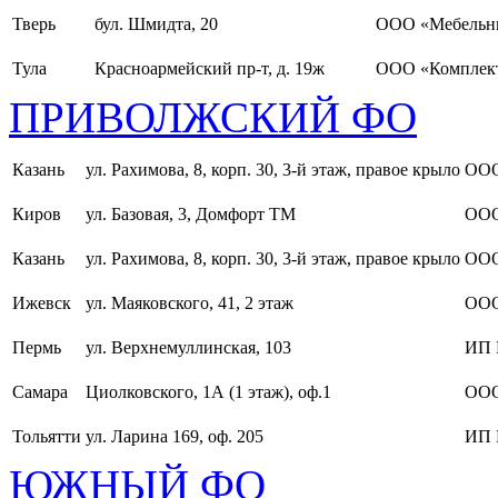
Тверь
бул. Шмидта, 20
ООО «Мебельн
Тула
Красноармейский пр-т, д. 19ж
ООО «Комплект
ПРИВОЛЖСКИЙ ФО
Казань
ул. Рахимова, 8, корп. 30, 3-й этаж, правое крыло
ООО
Киров
ул. Базовая, 3, Домфорт ТМ
ООО
Казань
ул. Рахимова, 8, корп. 30, 3-й этаж, правое крыло
ООО
Ижевск
ул. Маяковского, 41, 2 этаж
ООО
Пермь
ул. Верхнемуллинская, 103
ИП 
Самара
Циолковского, 1А (1 этаж), оф.1
ОО
Тольятти
ул. Ларина 169, оф. 205
ИП 
ЮЖНЫЙ ФО