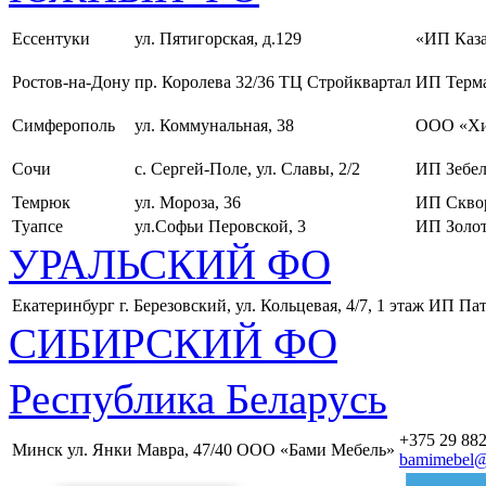
Ессентуки
ул. Пятигорская, д.129
«ИП Каза
Ростов-на-Дону
пр. Королева 32/36 ТЦ Стройквартал
ИП Терма
Симферополь
ул. Коммунальная, 38
ООО «Хи
Сочи
с. Сергей-Поле, ул. Славы, 2/2
ИП Зебел
Темрюк
ул. Мороза, 36
ИП Скво
Туапсе
ул.Софьи Перовской, 3
ИП Золот
УРАЛЬСКИЙ ФО
Екатеринбург
г. Березовский, ул. Кольцевая, 4/7, 1 этаж
ИП Пат
СИБИРСКИЙ ФО
Республика Беларусь
+375 29 882
Минск
ул. Янки Мавра, 47/40
ООО «Бами Мебель»
bamimebel@