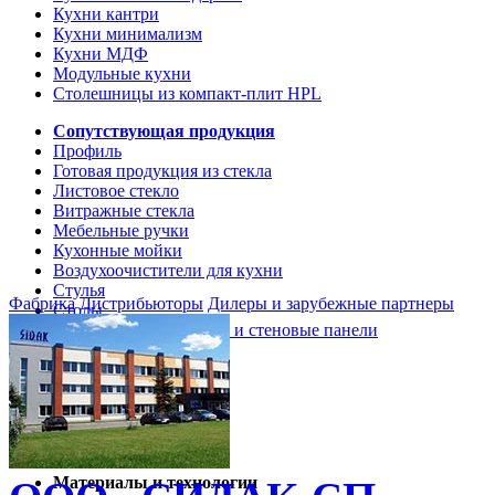
Кухни кантри
Кухни минимализм
Кухни МДФ
Модульные кухни
Столешницы из компакт-плит HPL
Сопутствующая продукция
Профиль
Готовая продукция из стекла
Листовое стекло
Витражные стекла
Мебельные ручки
Кухонные мойки
Воздухоочистители для кухни
Стулья
Фабрика
Дистрибьюторы
Дилеры и зарубежные партнеры
Столы
Кухонные столешницы и стеновые панели
Кухни и мебель
Кухни Softline Marine
Кухни Сидак-СП
Гид по декорам
Материалы и технологии