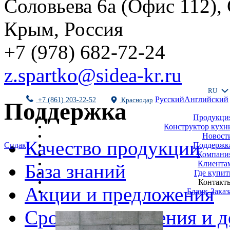
Соловьева 6а (Офис 112),
Крым, Россия
+7 (978) 682-72-24
z.spartko@sidea-kr.ru
RU
Русский
Английский
+7 (861) 203-22-52
Краснодар
Поддержка
Продукци
Конструктор кухн
Новост
Качество продукции
Поддержк
Сидак
Компани
Клиента
База знаний
Где купит
Контакт
Акции и предложения
Бланк-Заказ
Сроки изготовления и д