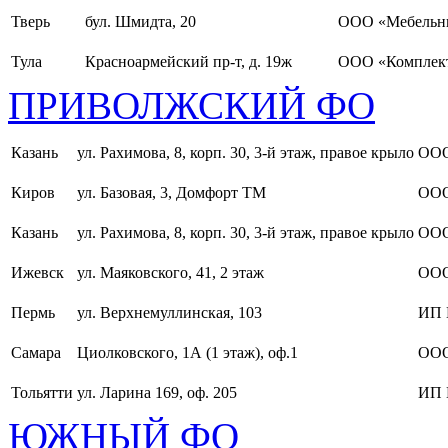
Тверь
бул. Шмидта, 20
ООО «Мебельн
Тула
Красноармейский пр-т, д. 19ж
ООО «Комплект
ПРИВОЛЖСКИЙ ФО
Казань
ул. Рахимова, 8, корп. 30, 3-й этаж, правое крыло
ООО
Киров
ул. Базовая, 3, Домфорт ТМ
ООО
Казань
ул. Рахимова, 8, корп. 30, 3-й этаж, правое крыло
ООО
Ижевск
ул. Маяковского, 41, 2 этаж
ООО
Пермь
ул. Верхнемуллинская, 103
ИП 
Самара
Циолковского, 1А (1 этаж), оф.1
ОО
Тольятти
ул. Ларина 169, оф. 205
ИП 
ЮЖНЫЙ ФО