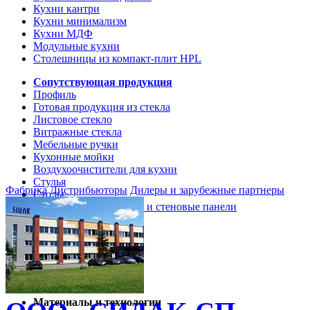
Кухни кантри
Кухни минимализм
Кухни МДФ
Модульные кухни
Столешницы из компакт-плит HPL
Сопутствующая продукция
Профиль
Готовая продукция из стекла
Листовое стекло
Витражные стекла
Мебельные ручки
Кухонные мойки
Воздухоочистители для кухни
Стулья
Фабрика
Дистрибьюторы
Дилеры и зарубежные партнеры
Столы
Кухонные столешницы и стеновые панели
Кухни и мебель
Кухни Softline Marine
Кухни Сидак-СП
Гид по декорам
Материалы и технологии