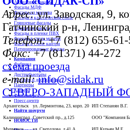
ООО «CИДАК-СП»
Акриловые фасады
Фасады МДФ
Адрес:
ул. Заводская, 9, ко
Фасады из массива
Фасады в классическом стиле
Глянцевые фасады
Гатчинский р-н, Ленингра
Крашеные фасады
Фасады в пленке ПВХ
Телефон:
+7 (812) 655-61-
Фасады в стиле модерн
Фасады в стиле кантри
Патинированные фасады
Факс:
+7 (81371) 44-272
Компания
схема проезда
Фабрика
Подразделения
Дистрибьюторы
e-mail:
info@sidak.ru
История и достижения
Партнеры
СЕВЕРО-ЗАПАДНЫЙ Ф
Карьера
Фотогалерея
Пресс-центр
Архангельск
ул. Лермонтова, 23, корп. 20
ИП Степанян В.Г.
Найти шоурум
Калининград
Советский пр., д.125
ООО "Компания Б
НОВОСТИ
Мурманск
ул. Свердлова, д.41 А
ИП Курьян М.Е.