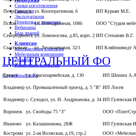
Поддержка
Сроки изготовления
Петрозаводск
Гарантия
ул. Кооперативная, 6
ИП Курьян М.Е.
Эксплуатация
Перевозка и хранение
Псков
ул. Ипподромная, 108б
ООО "Студия мебе
Вебинары
База знаний
Северодвинск
ул. Ломоносова, д.85, корп. 2
ИП Степанян В.Г.
Клиентам
Сыктывкар
ул. Лесопарковая, 32/1
ИП Кляйншмидт А
Контрактным клиентам
Мебельным компаниям
ЦЕНТРАЛЬНЫЙ ФО
Дилерам
Розничным клиентам
Брянск
ул. Красноармейская, д. 130
ИП Шешин А.А
Служебный вход
Владимир
ул. Промышленный проезд, д. 5 "В"
ИП Лосев
Владимир
с. Суходол, ул. Н. Андрианова, д. 34
ИП Гулевская И
Воронеж
ул. Свободы 75 "З"
ООО «ПлитСтр
Иваново
ул. Калашникова, 28Ж
ИП Гулевская И
Кострома
ул. 2-ая Волжская, д.19, стр.2
ООО «Мебельны