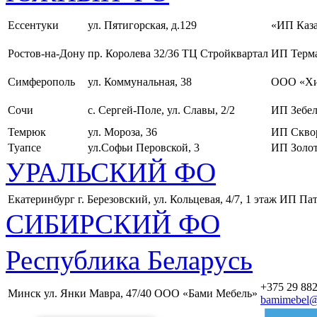
Ессентуки
ул. Пятигорская, д.129
«ИП Каза
Ростов-на-Дону
пр. Королева 32/36 ТЦ Стройквартал
ИП Терма
Симферополь
ул. Коммунальная, 38
ООО «Хи
Сочи
с. Сергей-Поле, ул. Славы, 2/2
ИП Зебел
Темрюк
ул. Мороза, 36
ИП Скво
Туапсе
ул.Софьи Перовской, 3
ИП Золот
УРАЛЬСКИЙ ФО
Екатеринбург
г. Березовский, ул. Кольцевая, 4/7, 1 этаж
ИП Пат
СИБИРСКИЙ ФО
Республика Беларусь
+375 29 882
Минск
ул. Янки Мавра, 47/40
ООО «Бами Мебель»
bamimebel@