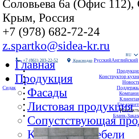
Соловьева 6а (Офис 112),
Крым, Россия
+7 (978) 682-72-24
z.spartko@sidea-kr.ru
RU
Русский
Английский
Главная
+7 (861) 203-22-52
Краснодар
Продукци
Продукция
Конструктор кухн
Новост
Поддержк
Сидак
Фасады
Компани
Клиента
Листовая продукция
Где купит
Контакт
Бланк-Заказ
Сопустствующая про
Комплекты мебели