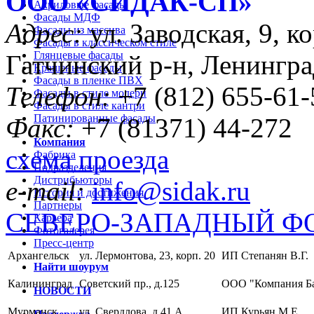
ООО «CИДАК-СП»
Акриловые фасады
Фасады МДФ
Адрес:
ул. Заводская, 9, ко
Фасады из массива
Фасады в классическом стиле
Глянцевые фасады
Гатчинский р-н, Ленингра
Крашеные фасады
Фасады в пленке ПВХ
Телефон:
+7 (812) 655-61-
Фасады в стиле модерн
Фасады в стиле кантри
Патинированные фасады
Факс:
+7 (81371) 44-272
Компания
схема проезда
Фабрика
Подразделения
Дистрибьюторы
e-mail:
info@sidak.ru
История и достижения
Партнеры
СЕВЕРО-ЗАПАДНЫЙ Ф
Карьера
Фотогалерея
Пресс-центр
Архангельск
ул. Лермонтова, 23, корп. 20
ИП Степанян В.Г.
Найти шоурум
Калининград
Советский пр., д.125
ООО "Компания Б
НОВОСТИ
Мурманск
ул. Свердлова, д.41 А
ИП Курьян М.Е.