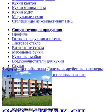
Кухни кантри
Кухни минимализм
Кухни МДФ
Модульные кухни
Столешницы из компакт-плит HPL
Сопутствующая продукция
Профиль
Готовая продукция из стекла
Листовое стекло
Витражные стекла
Мебельные ручки
Кухонные мойки
Воздухоочистители для кухни
Стулья
Фабрика
Дистрибьюторы
Дилеры и зарубежные партнеры
Столы
Кухонные столешницы и стеновые панели
Кухни и мебель
Кухни Softline Marine
Кухни Сидак-СП
Гид по декорам
Материалы и технологии