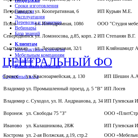
Поддержка
Сроки изготовления
Петрозаводск
Гарантия
ул. Кооперативная, 6
ИП Курьян М.Е.
Эксплуатация
Перевозка и хранение
Псков
ул. Ипподромная, 108б
ООО "Студия мебе
Вебинары
База знаний
Северодвинск
ул. Ломоносова, д.85, корп. 2
ИП Степанян В.Г.
Клиентам
Сыктывкар
ул. Лесопарковая, 32/1
ИП Кляйншмидт А
Контрактным клиентам
Мебельным компаниям
ЦЕНТРАЛЬНЫЙ ФО
Дилерам
Розничным клиентам
Брянск
ул. Красноармейская, д. 130
ИП Шешин А.А
Служебный вход
Владимир
ул. Промышленный проезд, д. 5 "В"
ИП Лосев
Владимир
с. Суходол, ул. Н. Андрианова, д. 34
ИП Гулевская И
Воронеж
ул. Свободы 75 "З"
ООО «ПлитСтр
Иваново
ул. Калашникова, 28Ж
ИП Гулевская И
Кострома
ул. 2-ая Волжская, д.19, стр.2
ООО «Мебельны