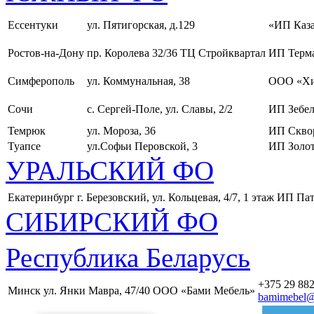
Ессентуки
ул. Пятигорская, д.129
«ИП Каза
Ростов-на-Дону
пр. Королева 32/36 ТЦ Стройквартал
ИП Терма
Симферополь
ул. Коммунальная, 38
ООО «Хи
Сочи
с. Сергей-Поле, ул. Славы, 2/2
ИП Зебел
Темрюк
ул. Мороза, 36
ИП Скво
Туапсе
ул.Софьи Перовской, 3
ИП Золот
УРАЛЬСКИЙ ФО
Екатеринбург
г. Березовский, ул. Кольцевая, 4/7, 1 этаж
ИП Пат
СИБИРСКИЙ ФО
Республика Беларусь
+375 29 882
Минск
ул. Янки Мавра, 47/40
ООО «Бами Мебель»
bamimebel@