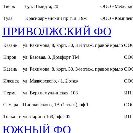
Тверь
бул. Шмидта, 20
ООО «Мебельн
Тула
Красноармейский пр-т, д. 19ж
ООО «Комплект
ПРИВОЛЖСКИЙ ФО
Казань
ул. Рахимова, 8, корп. 30, 3-й этаж, правое крыло
ООО
Киров
ул. Базовая, 3, Домфорт ТМ
ООО
Казань
ул. Рахимова, 8, корп. 30, 3-й этаж, правое крыло
ООО
Ижевск
ул. Маяковского, 41, 2 этаж
ООО
Пермь
ул. Верхнемуллинская, 103
ИП 
Самара
Циолковского, 1А (1 этаж), оф.1
ОО
Тольятти
ул. Ларина 169, оф. 205
ИП 
ЮЖНЫЙ ФО