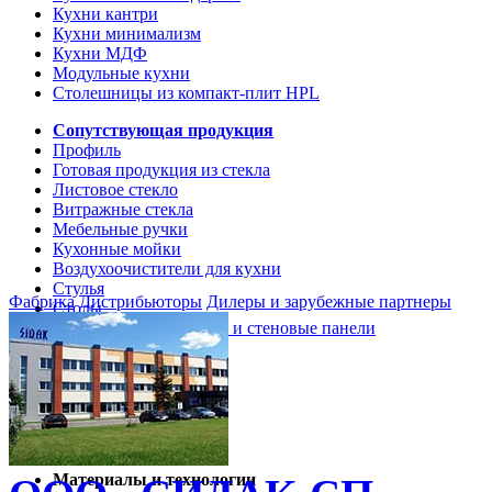
Кухни кантри
Кухни минимализм
Кухни МДФ
Модульные кухни
Столешницы из компакт-плит HPL
Сопутствующая продукция
Профиль
Готовая продукция из стекла
Листовое стекло
Витражные стекла
Мебельные ручки
Кухонные мойки
Воздухоочистители для кухни
Стулья
Фабрика
Дистрибьюторы
Дилеры и зарубежные партнеры
Столы
Кухонные столешницы и стеновые панели
Кухни и мебель
Кухни Softline Marine
Кухни Сидак-СП
Гид по декорам
Материалы и технологии