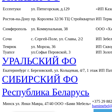
Ессентуки
ул. Пятигорская, д.129
«ИП Каза
Ростов-на-Дону
пр. Королева 32/36 ТЦ Стройквартал
ИП Терма
Симферополь
ул. Коммунальная, 38
ООО «Хи
Сочи
с. Сергей-Поле, ул. Славы, 2/2
ИП Зебел
Темрюк
ул. Мороза, 36
ИП Скво
Туапсе
ул.Софьи Перовской, 3
ИП Золот
УРАЛЬСКИЙ ФО
Екатеринбург
г. Березовский, ул. Кольцевая, 4/7, 1 этаж
ИП Пат
СИБИРСКИЙ ФО
Республика Беларусь
+375 29 882
Минск
ул. Янки Мавра, 47/40
ООО «Бами Мебель»
bamimebel@