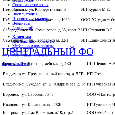
Поддержка
Сроки изготовления
Петрозаводск
Гарантия
ул. Кооперативная, 6
ИП Курьян М.Е.
Эксплуатация
Перевозка и хранение
Псков
ул. Ипподромная, 108б
ООО "Студия мебе
Вебинары
База знаний
Северодвинск
ул. Ломоносова, д.85, корп. 2
ИП Степанян В.Г.
Клиентам
Сыктывкар
ул. Лесопарковая, 32/1
ИП Кляйншмидт А
Контрактным клиентам
Мебельным компаниям
ЦЕНТРАЛЬНЫЙ ФО
Дилерам
Розничным клиентам
Брянск
ул. Красноармейская, д. 130
ИП Шешин А.А
Служебный вход
Владимир
ул. Промышленный проезд, д. 5 "В"
ИП Лосев
Владимир
с. Суходол, ул. Н. Андрианова, д. 34
ИП Гулевская И
Воронеж
ул. Свободы 75 "З"
ООО «ПлитСтр
Иваново
ул. Калашникова, 28Ж
ИП Гулевская И
Кострома
ул. 2-ая Волжская, д.19, стр.2
ООО «Мебельны