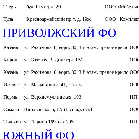
Тверь
бул. Шмидта, 20
ООО «Мебельн
Тула
Красноармейский пр-т, д. 19ж
ООО «Комплект
ПРИВОЛЖСКИЙ ФО
Казань
ул. Рахимова, 8, корп. 30, 3-й этаж, правое крыло
ООО
Киров
ул. Базовая, 3, Домфорт ТМ
ООО
Казань
ул. Рахимова, 8, корп. 30, 3-й этаж, правое крыло
ООО
Ижевск
ул. Маяковского, 41, 2 этаж
ООО
Пермь
ул. Верхнемуллинская, 103
ИП 
Самара
Циолковского, 1А (1 этаж), оф.1
ОО
Тольятти
ул. Ларина 169, оф. 205
ИП 
ЮЖНЫЙ ФО