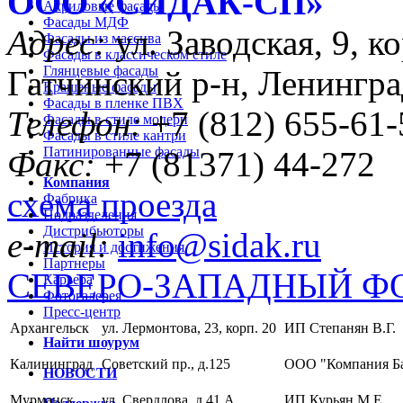
ООО «CИДАК-СП»
Акриловые фасады
Фасады МДФ
Адрес:
ул. Заводская, 9, ко
Фасады из массива
Фасады в классическом стиле
Глянцевые фасады
Гатчинский р-н, Ленингра
Крашеные фасады
Фасады в пленке ПВХ
Телефон:
+7 (812) 655-61-
Фасады в стиле модерн
Фасады в стиле кантри
Патинированные фасады
Факс:
+7 (81371) 44-272
Компания
схема проезда
Фабрика
Подразделения
Дистрибьюторы
e-mail:
info@sidak.ru
История и достижения
Партнеры
СЕВЕРО-ЗАПАДНЫЙ Ф
Карьера
Фотогалерея
Пресс-центр
Архангельск
ул. Лермонтова, 23, корп. 20
ИП Степанян В.Г.
Найти шоурум
Калининград
Советский пр., д.125
ООО "Компания Б
НОВОСТИ
Мурманск
ул. Свердлова, д.41 А
ИП Курьян М.Е.