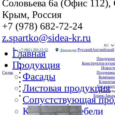
Соловьева 6а (Офис 112),
Крым, Россия
+7 (978) 682-72-24
z.spartko@sidea-kr.ru
RU
Русский
Английский
Главная
+7 (861) 203-22-52
Краснодар
Продукци
Продукция
Конструктор кухн
Новост
Поддержк
Сидак
Фасады
Компани
Клиента
Листовая продукция
Где купит
Контакт
Бланк-Заказ
Сопустствующая про
Комплекты мебели