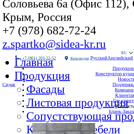
Соловьева 6а (Офис 112),
Крым, Россия
+7 (978) 682-72-24
z.spartko@sidea-kr.ru
RU
Русский
Английский
Главная
+7 (861) 203-22-52
Краснодар
Продукци
Продукция
Конструктор кухн
Новост
Поддержк
Сидак
Фасады
Компани
Клиента
Листовая продукция
Где купит
Контакт
Бланк-Заказ
Сопустствующая про
Комплекты мебели