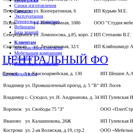
Поддержка
Сроки изготовления
Петрозаводск
Гарантия
ул. Кооперативная, 6
ИП Курьян М.Е.
Эксплуатация
Перевозка и хранение
Псков
ул. Ипподромная, 108б
ООО "Студия мебе
Вебинары
База знаний
Северодвинск
ул. Ломоносова, д.85, корп. 2
ИП Степанян В.Г.
Клиентам
Сыктывкар
ул. Лесопарковая, 32/1
ИП Кляйншмидт А
Контрактным клиентам
Мебельным компаниям
ЦЕНТРАЛЬНЫЙ ФО
Дилерам
Розничным клиентам
Брянск
ул. Красноармейская, д. 130
ИП Шешин А.А
Служебный вход
Владимир
ул. Промышленный проезд, д. 5 "В"
ИП Лосев
Владимир
с. Суходол, ул. Н. Андрианова, д. 34
ИП Гулевская И
Воронеж
ул. Свободы 75 "З"
ООО «ПлитСтр
Иваново
ул. Калашникова, 28Ж
ИП Гулевская И
Кострома
ул. 2-ая Волжская, д.19, стр.2
ООО «Мебельны