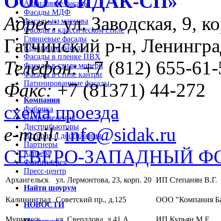
ООО «CИДАК-СП»
Акриловые фасады
Фасады МДФ
Адрес:
ул. Заводская, 9, ко
Фасады из массива
Фасады в классическом стиле
Глянцевые фасады
Гатчинский р-н, Ленингра
Крашеные фасады
Фасады в пленке ПВХ
Телефон:
+7 (812) 655-61-
Фасады в стиле модерн
Фасады в стиле кантри
Патинированные фасады
Факс:
+7 (81371) 44-272
Компания
схема проезда
Фабрика
Подразделения
Дистрибьюторы
e-mail:
info@sidak.ru
История и достижения
Партнеры
СЕВЕРО-ЗАПАДНЫЙ Ф
Карьера
Фотогалерея
Пресс-центр
Архангельск
ул. Лермонтова, 23, корп. 20
ИП Степанян В.Г.
Найти шоурум
Калининград
Советский пр., д.125
ООО "Компания Б
НОВОСТИ
Мурманск
ул. Свердлова, д.41 А
ИП Курьян М.Е.