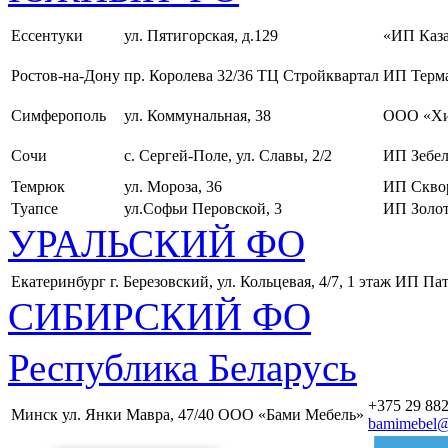
Ессентуки
ул. Пятигорская, д.129
«ИП Каза
Ростов-на-Дону
пр. Королева 32/36 ТЦ Стройквартал
ИП Терма
Симферополь
ул. Коммунальная, 38
ООО «Хи
Сочи
с. Сергей-Поле, ул. Славы, 2/2
ИП Зебел
Темрюк
ул. Мороза, 36
ИП Скво
Туапсе
ул.Софьи Перовской, 3
ИП Золот
УРАЛЬСКИЙ ФО
Екатеринбург
г. Березовский, ул. Кольцевая, 4/7, 1 этаж
ИП Пат
СИБИРСКИЙ ФО
Республика Беларусь
+375 29 882
Минск
ул. Янки Мавра, 47/40
ООО «Бами Мебель»
bamimebel@