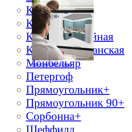
Классика+
Классика 90+
Классика двойная
Классика романская
Монбельяр
Конструктор кухни
Петергоф
Прямоугольник+
Прямоугольник 90+
Сорбонна+
Шеффилд