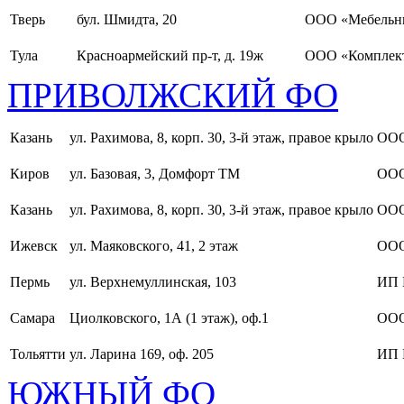
Тверь
бул. Шмидта, 20
ООО «Мебельн
Тула
Красноармейский пр-т, д. 19ж
ООО «Комплект
ПРИВОЛЖСКИЙ ФО
Казань
ул. Рахимова, 8, корп. 30, 3-й этаж, правое крыло
ООО
Киров
ул. Базовая, 3, Домфорт ТМ
ООО
Казань
ул. Рахимова, 8, корп. 30, 3-й этаж, правое крыло
ООО
Ижевск
ул. Маяковского, 41, 2 этаж
ООО
Пермь
ул. Верхнемуллинская, 103
ИП 
Самара
Циолковского, 1А (1 этаж), оф.1
ОО
Тольятти
ул. Ларина 169, оф. 205
ИП 
ЮЖНЫЙ ФО