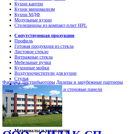
Кухни кантри
Кухни минимализм
Кухни МДФ
Модульные кухни
Столешницы из компакт-плит HPL
Сопутствующая продукция
Профиль
Готовая продукция из стекла
Листовое стекло
Витражные стекла
Мебельные ручки
Кухонные мойки
Воздухоочистители для кухни
Стулья
Фабрика
Дистрибьюторы
Дилеры и зарубежные партнеры
Столы
Кухонные столешницы и стеновые панели
Кухни и мебель
Кухни Softline Marine
Кухни Сидак-СП
Гид по декорам
Материалы и технологии