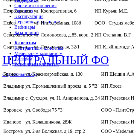
Поддержка
Сроки изготовления
Петрозаводск
Гарантия
ул. Кооперативная, 6
ИП Курьян М.Е.
Эксплуатация
Перевозка и хранение
Псков
ул. Ипподромная, 108б
ООО "Студия мебе
Вебинары
База знаний
Северодвинск
ул. Ломоносова, д.85, корп. 2
ИП Степанян В.Г.
Клиентам
Сыктывкар
ул. Лесопарковая, 32/1
ИП Кляйншмидт А
Контрактным клиентам
Мебельным компаниям
ЦЕНТРАЛЬНЫЙ ФО
Дилерам
Розничным клиентам
Брянск
ул. Красноармейская, д. 130
ИП Шешин А.А
Служебный вход
Владимир
ул. Промышленный проезд, д. 5 "В"
ИП Лосев
Владимир
с. Суходол, ул. Н. Андрианова, д. 34
ИП Гулевская И
Воронеж
ул. Свободы 75 "З"
ООО «ПлитСтр
Иваново
ул. Калашникова, 28Ж
ИП Гулевская И
Кострома
ул. 2-ая Волжская, д.19, стр.2
ООО «Мебельны