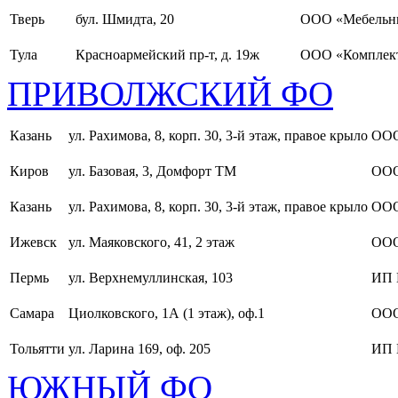
Тверь
бул. Шмидта, 20
ООО «Мебельн
Тула
Красноармейский пр-т, д. 19ж
ООО «Комплект
ПРИВОЛЖСКИЙ ФО
Казань
ул. Рахимова, 8, корп. 30, 3-й этаж, правое крыло
ООО
Киров
ул. Базовая, 3, Домфорт ТМ
ООО
Казань
ул. Рахимова, 8, корп. 30, 3-й этаж, правое крыло
ООО
Ижевск
ул. Маяковского, 41, 2 этаж
ООО
Пермь
ул. Верхнемуллинская, 103
ИП 
Самара
Циолковского, 1А (1 этаж), оф.1
ОО
Тольятти
ул. Ларина 169, оф. 205
ИП 
ЮЖНЫЙ ФО