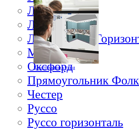
Ланос
Лжевыборка
Лжевыборка Горизон
Матисс
Оксфорд
Конструктор кухни
Прямоугольник Фолк
Честер
Руссо
Руссо горизонталь