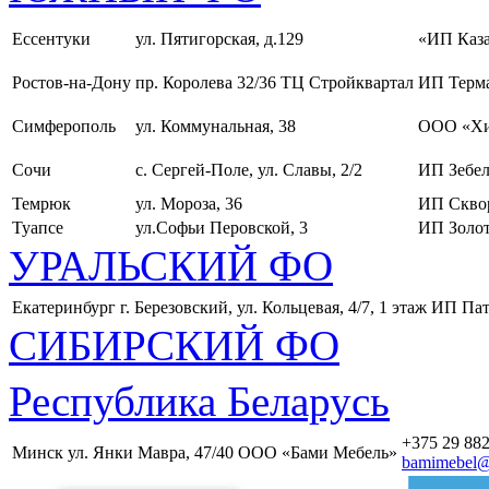
Ессентуки
ул. Пятигорская, д.129
«ИП Каза
Ростов-на-Дону
пр. Королева 32/36 ТЦ Стройквартал
ИП Терма
Симферополь
ул. Коммунальная, 38
ООО «Хи
Сочи
с. Сергей-Поле, ул. Славы, 2/2
ИП Зебел
Темрюк
ул. Мороза, 36
ИП Скво
Туапсе
ул.Софьи Перовской, 3
ИП Золот
УРАЛЬСКИЙ ФО
Екатеринбург
г. Березовский, ул. Кольцевая, 4/7, 1 этаж
ИП Пат
СИБИРСКИЙ ФО
Республика Беларусь
+375 29 882
Минск
ул. Янки Мавра, 47/40
ООО «Бами Мебель»
bamimebel@