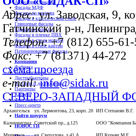
ООО «CИДАК-СП»
Акриловые фасады
Фасады МДФ
Адрес:
ул. Заводская, 9, ко
Фасады из массива
Фасады в классическом стиле
Глянцевые фасады
Гатчинский р-н, Ленингра
Крашеные фасады
Фасады в пленке ПВХ
Телефон:
+7 (812) 655-61-
Фасады в стиле модерн
Фасады в стиле кантри
Патинированные фасады
Факс:
+7 (81371) 44-272
Компания
схема проезда
Фабрика
Подразделения
Дистрибьюторы
e-mail:
info@sidak.ru
История и достижения
Партнеры
СЕВЕРО-ЗАПАДНЫЙ Ф
Карьера
Фотогалерея
Пресс-центр
Архангельск
ул. Лермонтова, 23, корп. 20
ИП Степанян В.Г.
Найти шоурум
Калининград
Советский пр., д.125
ООО "Компания Б
НОВОСТИ
Мурманск
ул. Свердлова, д.41 А
ИП Курьян М.Е.