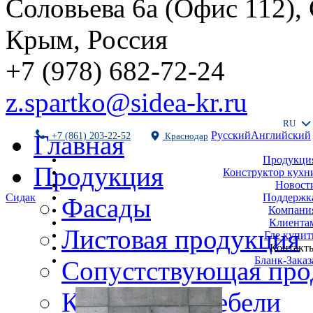
Соловьева 6а (Офис 112),
Крым, Россия
+7 (978) 682-72-24
z.spartko@sidea-kr.ru
RU
Русский
Английский
Главная
+7 (861) 203-22-52
Краснодар
Продукци
Продукция
Конструктор кухн
Новост
Поддержк
Сидак
Фасады
Компани
Клиента
Листовая продукция
Где купит
Контакт
Бланк-Заказ
Сопустствующая про
Комплекты мебели