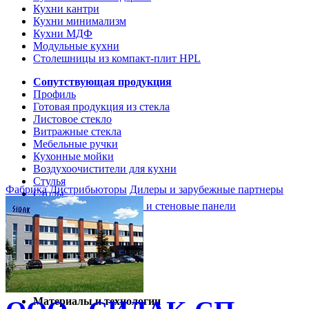
Кухни кантри
Кухни минимализм
Кухни МДФ
Модульные кухни
Столешницы из компакт-плит HPL
Сопутствующая продукция
Профиль
Готовая продукция из стекла
Листовое стекло
Витражные стекла
Мебельные ручки
Кухонные мойки
Воздухоочистители для кухни
Стулья
Фабрика
Дистрибьюторы
Дилеры и зарубежные партнеры
Столы
Кухонные столешницы и стеновые панели
Кухни и мебель
Кухни Softline Marine
Кухни Сидак-СП
Гид по декорам
Материалы и технологии