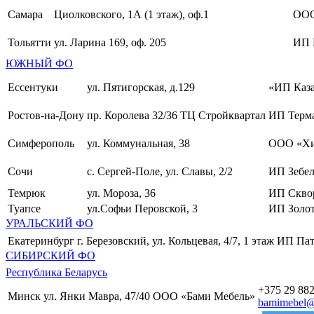
Самара
Циолковского, 1А (1 этаж), оф.1
ОО
Тольятти
ул. Ларина 169, оф. 205
ИП 
ЮЖНЫЙ ФО
Ессентуки
ул. Пятигорская, д.129
«ИП Каза
Ростов-на-Дону
пр. Королева 32/36 ТЦ Стройквартал
ИП Терма
Симферополь
ул. Коммунальная, 38
ООО «Хи
Сочи
с. Сергей-Поле, ул. Славы, 2/2
ИП Зебел
Темрюк
ул. Мороза, 36
ИП Скво
Туапсе
ул.Софьи Перовской, 3
ИП Золот
УРАЛЬСКИЙ ФО
Екатеринбург
г. Березовский, ул. Кольцевая, 4/7, 1 этаж
ИП Пат
СИБИРСКИЙ ФО
Республика Беларусь
+375 29 882
Минск
ул. Янки Мавра, 47/40
ООО «Бами Мебель»
bamimebel@