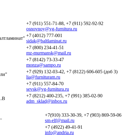
+7 (911) 551-71-88, +7 (911) 592-92-92
osnovnoy@vg-furnitura.ru
+7 (4012) 777-001
алтламинат"
sidak@baltlaminat.ru
+7 (800) 234-41-51
mz-murmansk@mail.ru
+7 (8142) 73-33-47
monza@sampo.ru
+7 (929) 132-03-42, +7 (8122) 606-605 (доб 3)
ли"
lia@furnituram.ru
+7 (911) 557-84-70
sevsk@vg-furnitura.ru
+7 (8212) 400-235, +7 (991) 385-02-90
.В
adm_sklad@inbox.ru
+7(910) 333-30-39, +7 (903) 869-59-06
.
sm-elf@mail.ru
+7 (4922) 49-41-91
info@andria.ru