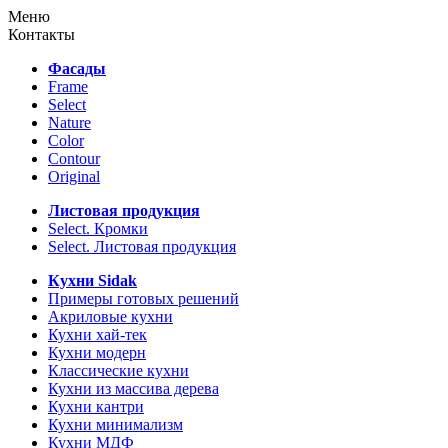
Меню
Контакты
Фасады
Frame
Select
Nature
Color
Contour
Original
Листовая продукция
Select. Кромки
Select. Листовая продукция
Кухни Sidak
Примеры готовых решений
Акриловые кухни
Кухни хай-тек
Кухни модерн
Классические кухни
Кухни из массива дерева
Кухни кантри
Кухни минимализм
Кухни МДФ