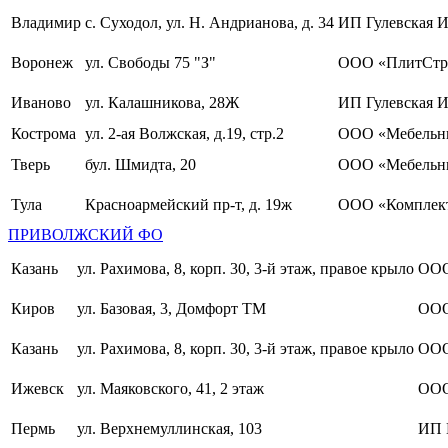
Владимир
с. Суходол, ул. Н. Андрианова, д. 34
ИП Гулевская И
Воронеж
ул. Свободы 75 "З"
ООО «ПлитСтр
Иваново
ул. Калашникова, 28Ж
ИП Гулевская И
Кострома
ул. 2-ая Волжская, д.19, стр.2
ООО «Мебельны
Тверь
бул. Шмидта, 20
ООО «Мебельн
Тула
Красноармейский пр-т, д. 19ж
ООО «Комплект
ПРИВОЛЖСКИЙ ФО
Казань
ул. Рахимова, 8, корп. 30, 3-й этаж, правое крыло
ООО
Киров
ул. Базовая, 3, Домфорт ТМ
ООО
Казань
ул. Рахимова, 8, корп. 30, 3-й этаж, правое крыло
ООО
Ижевск
ул. Маяковского, 41, 2 этаж
ООО
Пермь
ул. Верхнемуллинская, 103
ИП 