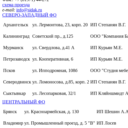
схема проезда
e-mail:
info@sidak.ru
СЕВЕРО-ЗАПАДНЫЙ ФО
Архангельск
ул. Лермонтова, 23, корп. 20
ИП Степанян В.Г.
Калининград
Советский пр., д.125
ООО "Компания Б
Мурманск
ул. Свердлова, д.41 А
ИП Курьян М.Е.
Петрозаводск
ул. Кооперативная, 6
ИП Курьян М.Е.
Псков
ул. Ипподромная, 108б
ООО "Студия мебе
Северодвинск
ул. Ломоносова, д.85, корп. 2
ИП Степанян В.Г.
Сыктывкар
ул. Лесопарковая, 32/1
ИП Кляйншмидт А
ЦЕНТРАЛЬНЫЙ ФО
Брянск
ул. Красноармейская, д. 130
ИП Шешин А.А
Владимир
ул. Промышленный проезд, д. 5 "В"
ИП Лосев