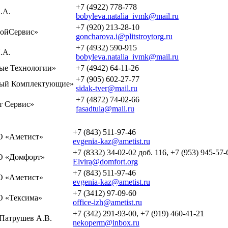
+7 (4922) 778-778
.А.
bobyleva.natalia_ivmk@mail.ru
+7 (920) 213-28-10
ойСервис»
goncharova.i@plitstroytorg.ru
+7 (4932) 590-915
.А.
bobyleva.natalia_ivmk@mail.ru
е Технологии»
+7 (4942) 64-11-26
+7 (905) 602-27-77
ый Комплектующие»
sidak-tver@mail.ru
+7 (4872) 74-02-66
 Сервис»
fasadtula@mail.ru
+7 (843) 511-97-46
 «Аметист»
evgenia-kaz@ametist.ru
+7 (8332) 34-02-02 доб. 116, +7 (953) 945-57-
 «Домфорт»
Elvira@domfort.org
+7 (843) 511-97-46
 «Аметист»
evgenia-kaz@ametist.ru
+7 (3412) 97-09-60
 «Тексима»
office-izh@ametist.ru
+7 (342) 291-93-00, +7 (919) 460-41-21
Патрушев А.В.
nekoperm@inbox.ru