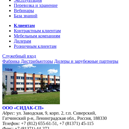
Эксплуатация
Перевозка и хранение
Вебинары
База знаний
Клиентам
Контрактным клиентам
Мебельным компаниям
Дилерам
Розничным клиентам
Служебный вход
Фабрика
Дистрибьюторы
Дилеры и зарубежные партнеры
ООО «CИДАК-СП»
Адрес:
ул. Заводская, 9, корп. 2, г.п. Сиверский,
Гатчинский р-н, Ленинградская обл., Россия, 188330
Телефон:
+7 (812) 655-61-51, +7 (81371) 45-115
Факс:
+7 (81371) 44-272